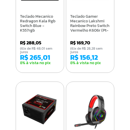
Teclado Mecanico
Teclado Gamer
Redragon Kala Rgb
Mecanico Lakshmi
Switch Blue -
Rainbow Preto Switch
K557rgb
Vermelho K606r (Pt-
Red)
R$ 288,05
R$ 169,70
(6)x de R$ 48,01 sem
(6)x de R$ 28,28 sem
juros
juros
R$ 265,01
R$ 156,12
8% à vista no pix
8% à vista no pix