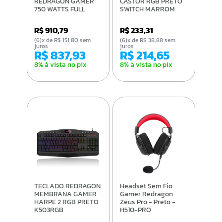
REDRAGON GAMER
CASTOR RGB PRETO
750 WATTS FULL
SWITCH MARROM
MODULAR RGB 80
ABNT2 K631-RGB
PLUS GOLD GC-
(PT-BROWN)
R$ 910,79
R$ 233,31
PS006-1 PRETO
(6)x de R$ 151,80 sem
(6)x de R$ 38,88 sem
juros
juros
R$ 837,93
R$ 214,65
8% à vista no pix
8% à vista no pix
TECLADO REDRAGON
Headset Sem Fio
MEMBRANA GAMER
Gamer Redragon
HARPE 2 RGB PRETO
Zeus Pro - Preto -
K503RGB
H510-PRO