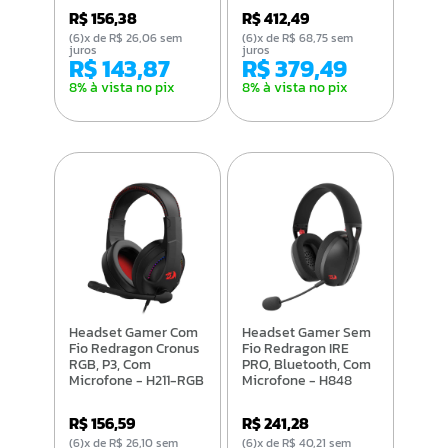
R$ 156,38
R$ 412,49
(6)x de R$ 26,06 sem
(6)x de R$ 68,75 sem
juros
juros
R$ 143,87
R$ 379,49
8% à vista no pix
8% à vista no pix
Headset Gamer Com
Headset Gamer Sem
Fio Redragon Cronus
Fio Redragon IRE
RGB, P3, Com
PRO, Bluetooth, Com
Microfone - H211-RGB
Microfone - H848
R$ 156,59
R$ 241,28
(6)x de R$ 26,10 sem
(6)x de R$ 40,21 sem