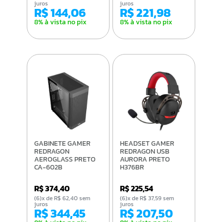
juros
juros
R$ 144,06
R$ 221,98
8% à vista no pix
8% à vista no pix
GABINETE GAMER
HEADSET GAMER
REDRAGON
REDRAGON USB
AEROGLASS PRETO
AURORA PRETO
CA-602B
H376BR
R$ 374,40
R$ 225,54
(6)x de R$ 62,40 sem
(6)x de R$ 37,59 sem
juros
juros
R$ 344,45
R$ 207,50