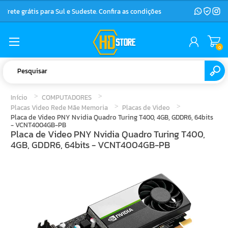
Frete grátis para Sul e Sudeste. Confira as condições
0
Início
COMPUTADORES
Placas Video Rede Mãe Memoria
Placas de Video
Placa de Video PNY Nvidia Quadro Turing T400, 4GB, GDDR6, 64bits
- VCNT4004GB-PB
Placa de Video PNY Nvidia Quadro Turing T400,
4GB, GDDR6, 64bits - VCNT4004GB-PB