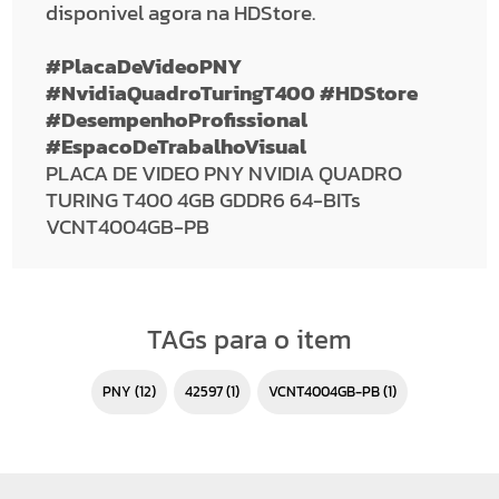
disponivel agora na HDStore.
#PlacaDeVideoPNY
#NvidiaQuadroTuringT400 #HDStore
#DesempenhoProfissional
#EspacoDeTrabalhoVisual
PLACA DE VIDEO PNY NVIDIA QUADRO
TURING T400 4GB GDDR6 64-BITs
VCNT4004GB-PB
TAGs para o item
PNY
(12)
42597
(1)
VCNT4004GB-PB
(1)