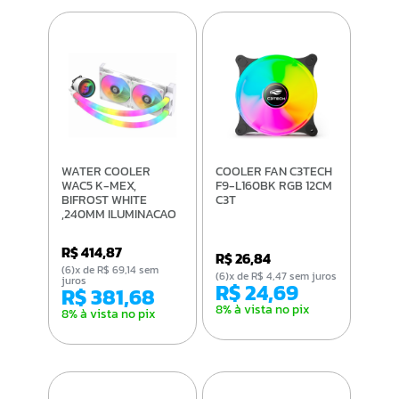
WATER COOLER
COOLER FAN C3TECH
WAC5 K-MEX,
F9-L160BK RGB 12CM
BIFROST WHITE
C3T
,240MM ILUMINACAO
ARGB
R$ 414,87
R$ 26,84
(6)x de R$ 69,14 sem
(6)x de R$ 4,47 sem juros
juros
R$ 24,69
R$ 381,68
8% à vista no pix
8% à vista no pix