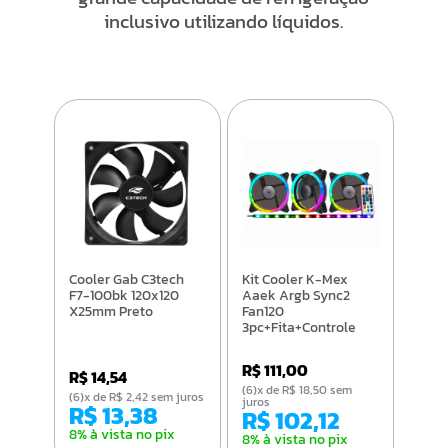
inclusivo utilizando líquidos.
Cooler Gab C3tech
Kit Cooler K-Mex
F7-100bk 120x120
Aaek Argb Sync2
X25mm Preto
Fan120
3pc+Fita+Controle
Remoto/Gravacao
R$ 111,00
R$ 14,54
(6)x de R$ 18,50 sem
(6)x de R$ 2,42 sem juros
juros
R$ 13,38
R$ 102,12
8% à vista no pix
8% à vista no pix