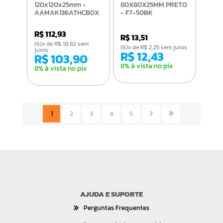
120x120x25mm -
80X80X25MM PRETO
AAMAK136ATHCB0X
- F7-50BK
R$ 112,93
R$ 13,51
(6)x de R$ 18,82 sem
(6)x de R$ 2,25 sem juros
juros
R$ 12,43
R$ 103,90
8% à vista no pix
8% à vista no pix
1
2
3
4
5
AJUDA E SUPORTE
Perguntas Frequentes