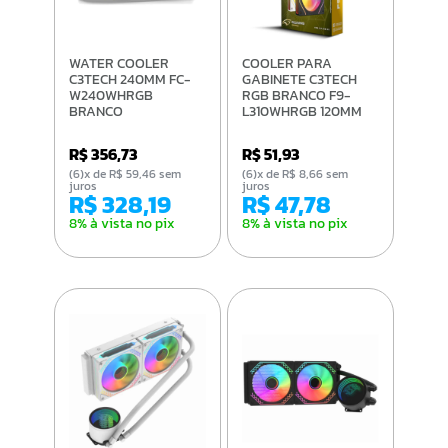
WATER COOLER
COOLER PARA
C3TECH 240MM FC-
GABINETE C3TECH
W240WHRGB
RGB BRANCO F9-
BRANCO
L310WHRGB 120MM
R$ 356,73
R$ 51,93
(6)x de R$ 59,46 sem
(6)x de R$ 8,66 sem
juros
juros
R$ 328,19
R$ 47,78
8% à vista no pix
8% à vista no pix