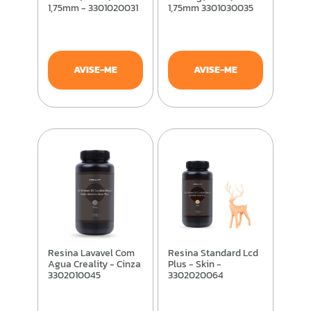
1,75mm - 3301020031
1,75mm 3301030035
AVISE-ME
AVISE-ME
Resina Lavavel Com
Resina Standard Lcd
Agua Creality - Cinza
Plus - Skin -
3302010045
3302020064