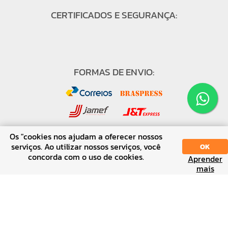
CERTIFICADOS E SEGURANÇA:
FORMAS DE ENVIO:
Os "cookies nos ajudam a oferecer nossos
serviços. Ao utilizar nossos serviços, você
OK
concorda com o uso de cookies.
FORMAS DE PAGAMENTO:
Aprender
SORT
DISPLAY
mais