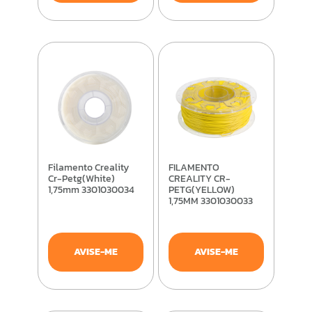
Filamento Creality
FILAMENTO
Cr-Petg(White)
CREALITY CR-
1,75mm 3301030034
PETG(YELLOW)
1,75MM 3301030033
AVISE-ME
AVISE-ME