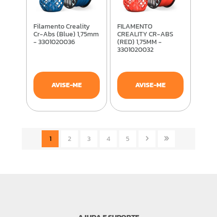
Filamento Creality
FILAMENTO
Cr-Abs (Blue) 1,75mm
CREALITY CR-ABS
- 3301020036
(RED) 1,75MM -
3301020032
AVISE-ME
AVISE-ME
1
2
3
4
5
AJUDA E SUPORTE