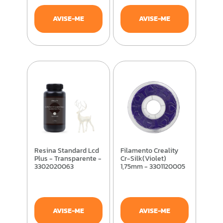
AVISE-ME
AVISE-ME
Resina Standard Lcd
Filamento Creality
Plus - Transparente -
Cr-Silk(Violet)
3302020063
1,75mm - 3301120005
AVISE-ME
AVISE-ME