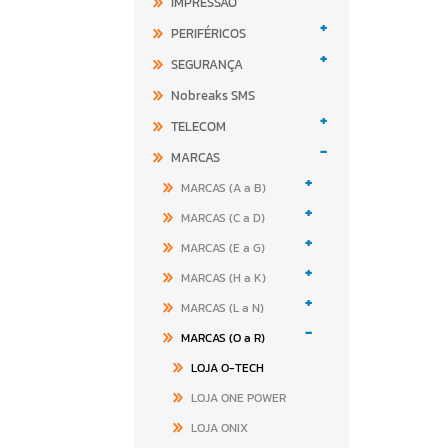
IMPRESSÃO
+
PERIFÉRICOS
+
SEGURANÇA
Nobreaks SMS
+
TELECOM
-
MARCAS
+
MARCAS (A a B)
+
MARCAS (C a D)
+
MARCAS (E a G)
+
MARCAS (H a K)
+
MARCAS (L a N)
-
MARCAS (O a R)
LOJA O-TECH
LOJA ONE POWER
LOJA ONIX