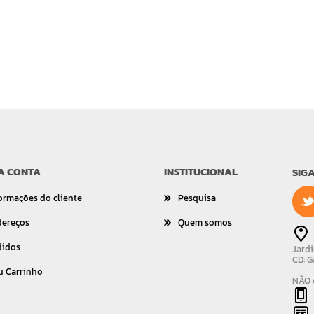
A CONTA
INSTITUCIONAL
SIG
ormações do cliente
Pesquisa
dereços
Quem somos
didos
Jardi
CD: G
u Carrinho
NÃO é