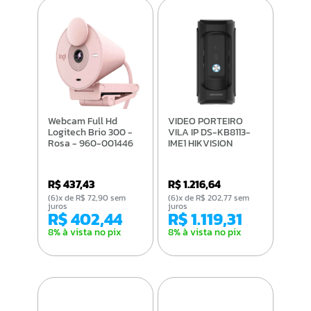
Webcam Full Hd
VIDEO PORTEIRO
Logitech Brio 300 -
VILA IP DS-KB8113-
Rosa - 960-001446
IME1 HIKVISION
R$ 437,43
R$ 1.216,64
(6)x de R$ 72,90 sem
(6)x de R$ 202,77 sem
juros
juros
R$ 402,44
R$ 1.119,31
8% à vista no pix
8% à vista no pix