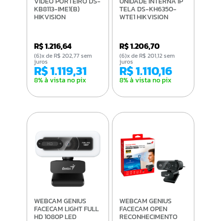
VIDEO PORTEIRO DS-
UNIDADE INTERNA IP
KB8113-IME1(B)
TELA DS-KH6350-
HIKVISION
WTE1 HIKVISION
R$ 1.216,64
R$ 1.206,70
(6)x de R$ 202,77 sem
(6)x de R$ 201,12 sem
juros
juros
R$ 1.119,31
R$ 1.110,16
8% à vista no pix
8% à vista no pix
WEBCAM GENIUS
WEBCAM GENIUS
FACECAM LIGHT FULL
FACECAM OPEN
HD 1080P LED
RECONHECIMENTO