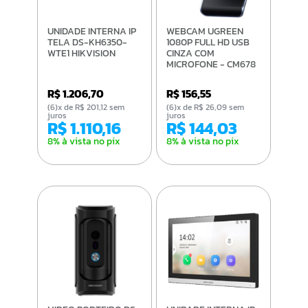
UNIDADE INTERNA IP
WEBCAM UGREEN
TELA DS-KH6350-
1080P FULL HD USB
WTE1 HIKVISION
CINZA COM
MICROFONE - CM678
R$ 1.206,70
R$ 156,55
(6)x de R$ 201,12 sem
(6)x de R$ 26,09 sem
juros
juros
R$ 1.110,16
R$ 144,03
8% à vista no pix
8% à vista no pix