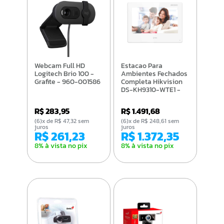
Webcam Full HD
Estacao Para
Logitech Brio 100 -
Ambientes Fechados
Grafite - 960-001586
Completa Hikvision
DS-KH9310-WTE1 -
305303165
R$ 283,95
R$ 1.491,68
(6)x de R$ 47,32 sem
(6)x de R$ 248,61 sem
juros
juros
R$ 261,23
R$ 1.372,35
8% à vista no pix
8% à vista no pix