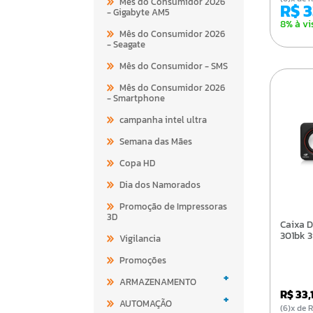
Mês do Consumidor 2026
R$ 
- Gigabyte AM5
8% à vi
Mês do Consumidor 2026
- Seagate
Mês do Consumidor - SMS
Mês do Consumidor 2026
- Smartphone
campanha intel ultra
Semana das Mães
Copa HD
Dia dos Namorados
Promoção de Impressoras
3D
Caixa De Som C3tech Sp-
301bk 3
Vigilancia
Promoções
+
ARMAZENAMENTO
R$ 33,
+
AUTOMAÇÃO
(6)x d