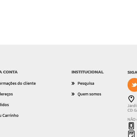
A CONTA
INSTITUCIONAL
SIG
ormações do cliente
Pesquisa
dereços
Quem somos
didos
Jardi
CD: G
u Carrinho
NÃO é