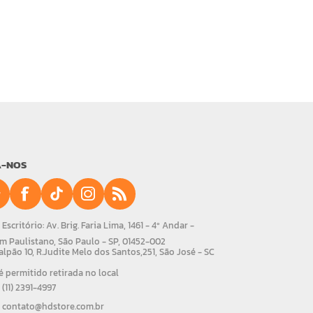
A-NOS
Escritório: Av. Brig. Faria Lima, 1461 - 4º Andar -
m Paulistano, São Paulo - SP, 01452-002
alpão 10, R.Judite Melo dos Santos,251, São José - SC
 permitido retirada no local
(11) 2391-4997
contato@hdstore.com.br