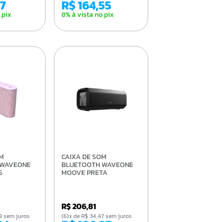
57
R$ 164,55
 pix
8% à vista no pix
CAIXA DE SOM
 WAVEONE
BLUETOOTH WAVEONE
S
MOOVE PRETA
R$ 206,81
,99 sem juros
(6)x de R$ 34,47 sem juros