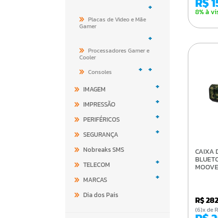
R$ 
+
8% à vi
Placas de Video e Mãe
Gamer
+
Processadores Gamer e
Cooler
+
+
Consoles
+
IMAGEM
+
IMPRESSÃO
+
PERIFÉRICOS
+
SEGURANÇA
Nobreaks SMS
CAIXA DE SOM
BLUET
+
TELECOM
MOOVE
+
MARCAS
Dia dos Pais
R$ 28
(6)x d