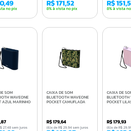
30,49
R$ 171,52
R$ 151,
sta no pix
8% à vista no pix
8% à vista no
CAIXA DE SOM
CAIXA DE SOM
OOTH WAVEONE
BLUETOOTH WAVEONE
BLUETOOTH
T AZUL MARINHO
POCKET CAMUFLADA
POCKET LILA
4,87
R$ 179,64
R$ 179,93
e R$ 27,48 sem juros
(6)x de R$ 29,94 sem juros
(6)x de R$ 29