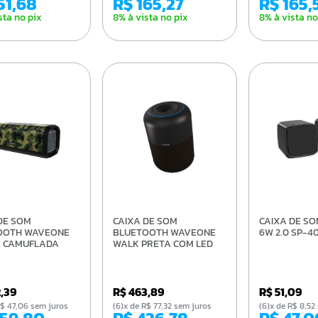
151,68
R$ 165,27
R$ 165,
sta no pix
8% à vista no pix
8% à vista no
CAIXA DE SOM
CAIXA DE SOM C3TECH
OOTH WAVEONE
BLUETOOTH WAVEONE
6W 2.0 SP-4
 CAMUFLADA
WALK PRETA COM LED
2,39
R$ 463,89
R$ 51,09
e R$ 47,06 sem juros
(6)x de R$ 77,32 sem juros
(6)x de R$ 8,5