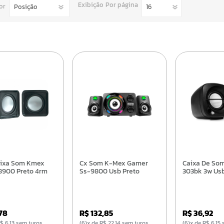
Exibição
Por página
or
Cx Som K-Mex Gamer
Caixa De Som C3tech Sp-
8900 Preto 4rm
Ss-9800 Usb Preto
303bk 3w Usb
,78
R$ 132,85
R$ 36,92
e R$ 6,13 sem juros
(6)x de R$ 22,14 sem juros
(6)x de R$ 6,1