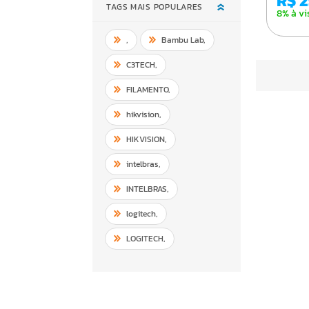
R$ 
TAGS MAIS POPULARES
8% à vi
,
Bambu Lab
,
C3TECH
,
FILAMENTO
,
hikvision
,
HIKVISION
,
intelbras
,
INTELBRAS
,
logitech
,
LOGITECH
,