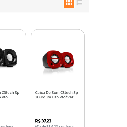
Caixa De Som C3tech Sp-
 Pto
303rd 3w Usb Pto/Ver
R$ 37,23
5 sem juros
(6)x de R$ 6,20 sem juros