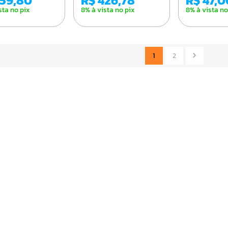
259,80
R$ 426,78
R$ 47,
sta no pix
8% à vista no pix
8% à vista no
1
2