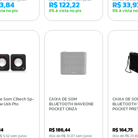
33,84
R$ 122,22
R$ 33,9
sta no pix
8% à vista no pix
8% à vista no
CAIXA DE SOM
CAIXA DE SOM
w Usb Pto
BLUETOOTH WAVEONE
BLUETOOTH
POCKET CINZA
POCKET PRE
14
R$ 186,44
R$ 164,75
e R$ 5,52 sem juros
(6)x de R$ 31,07 sem juros
(6)x de R$ 27