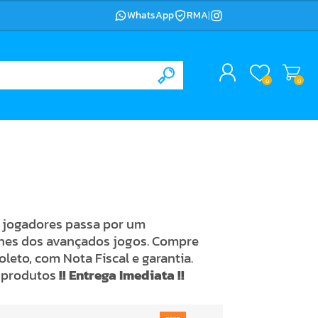
WhatsApp
RMA
|
0
0
s jogadores passa por um
lhes dos avançados jogos. Compre
eto, com Nota Fiscal e garantia.
s produtos
!! Entrega Imediata !!