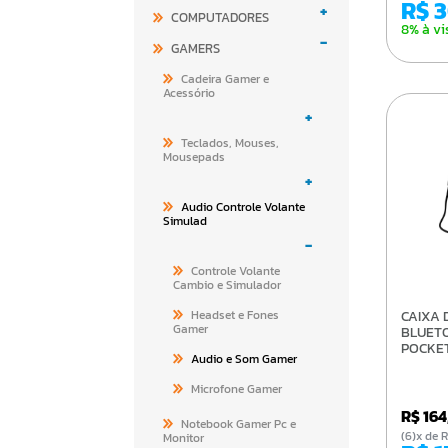
R$ 
+
COMPUTADORES
8% à vi
-
GAMERS
Cadeira Gamer e
Acessório
+
Teclados, Mouses,
Mousepads
+
Audio Controle Volante
Simulad
-
Controle Volante
Cambio e Simulador
Headset e Fones
CAIXA DE SOM
Gamer
BLUET
POCKE
Audio e Som Gamer
Microfone Gamer
R$ 16
Notebook Gamer Pc e
(6)x d
Monitor