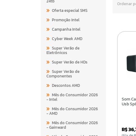
24tb
Ordenar p
Oferta especial SMS
Promoção Intel
Campanha Intel
Cyber Week AMD
Super Verão de
Eletrônicos
Super Verão de HDs
Super Verão de
Componentes
Descontos AMD
Mês do Consumidor 2026
Som Caixa Som Kmex
- Intel
Usb Sp
Mês do Consumidor 2026
- AMD
Mês do Consumidor 2026
- Gainward
R$ 36
(6)x d