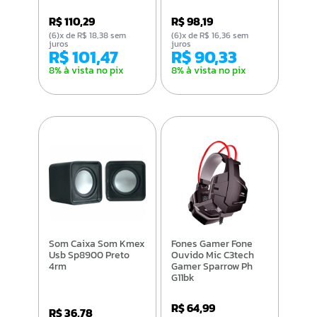
R$ 110,29
R$ 98,19
(6)x de R$ 18,38 sem
(6)x de R$ 16,36 sem
juros
juros
R$ 101,47
R$ 90,33
8% à vista no pix
8% à vista no pix
Som Caixa Som Kmex
Fones Gamer Fone
Usb Sp8900 Preto
Ouvido Mic C3tech
4rm
Gamer Sparrow Ph
G11bk
R$ 64,99
R$ 36,78