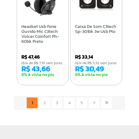
Headset Usb Fone
Caixa De Som C3tech
Ouvido Mic C3tech
Sp-301bk 3w Usb Pto
Voicer Comfort Ph-
60bk Preto
R$ 47,46
R$ 33,14
(6)x de R$ 7,91 sem juros
(6)x de R$ 5,52 sem juros
R$ 43,66
R$ 30,49
8% à vista no pix
8% à vista no pix
1
2
3
4
5