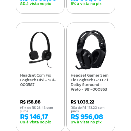
8% à vista no pix
8% à vista no pix
Headset Com Fio
Headset Gamer Sem
Logitech H151 - 981-
Fio Logitech G733 7.1
000587
Dolby Surround -
Preto - 981-000863
R$ 158,88
R$ 1.039,22
(6)x de R$ 26,48 sem
(6)x de R$ 173,20 sem
juros
juros
R$ 146,17
R$ 956,08
8% à vista no pix
8% à vista no pix