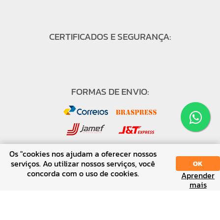
CERTIFICADOS E SEGURANÇA:
FORMAS DE ENVIO:
Os "cookies nos ajudam a oferecer nossos
serviços. Ao utilizar nossos serviços, você
OK
concorda com o uso de cookies.
FORMAS DE PAGAMENTO:
Aprender
SORT
DISPLAY
mais