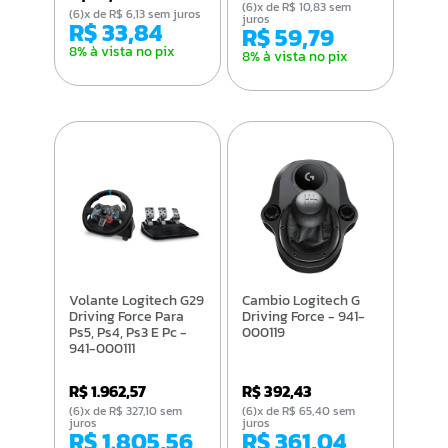
(6)x de R$ 10,83 sem
(6)x de R$ 6,13 sem juros
juros
R$ 33,84
R$ 59,79
8% à vista no pix
8% à vista no pix
Volante Logitech G29
Cambio Logitech G
Driving Force Para
Driving Force - 941-
Ps5, Ps4, Ps3 E Pc -
000119
941-000111
R$ 1.962,57
R$ 392,43
(6)x de R$ 327,10 sem
(6)x de R$ 65,40 sem
juros
juros
R$ 1.805,56
R$ 361,04