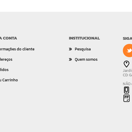
A CONTA
INSTITUCIONAL
SIG
ormações do cliente
Pesquisa
dereços
Quem somos
didos
Jardi
CD: G
u Carrinho
NÃO é