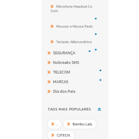
Microfone Headset Cx
Som
+
Mouses e Mouse Pads
+
Teclado Alfanumérico
+
+
SEGURANÇA
Nobreaks SMS
+
TELECOM
+
MARCAS
Dia dos Pais
TAGS MAIS POPULARES
,
Bambu Lab
,
C3TECH
,