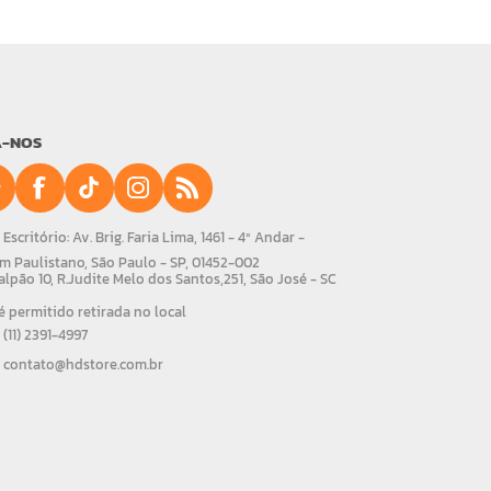
A-NOS
Escritório: Av. Brig. Faria Lima, 1461 - 4º Andar -
m Paulistano, São Paulo - SP, 01452-002
alpão 10, R.Judite Melo dos Santos,251, São José - SC
 permitido retirada no local
(11) 2391-4997
contato@hdstore.com.br