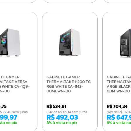
GABINETE GAMER
GABINETE GAMER
ALTAKE VERSA
THERMALTAKE H200 TG
THERMALTAK
G WHITE CA-1Q9-
RGB WHITE CA-1M3-
ARGB BLACK
N-00
00M6WN-00
00M1WN-00
4,75
R$ 534,81
R$ 704,24
e R$ 72,46 sem juros
(6)x de R$ 89,14 sem juros
(6)x de R$ 117
399,97
R$ 492,03
R$ 647
sta no pix
8% à vista no pix
8% à vista no