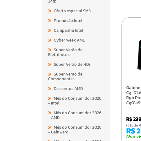
24tb
Oferta especial SMS
Promoção Intel
Campanha Intel
Cyber Week AMD
Super Verão de
Eletrônicos
Super Verão de HDs
Super Verão de
Componentes
Gabinete Gamer K-Mex
Descontos AMD
Cg-01a9
Rgb Pre
Mês do Consumidor 2026
Cg01a9
- Intel
Mês do Consumidor 2026
- AMD
R$ 23
(6)x d
Mês do Consumidor 2026
R$ 
- Gainward
8% à vi