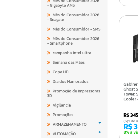
Mês do Consumidor 2026
- Gigabyte AM5
Mês do Consumidor 2026
- Seagate
Mês do Consumidor - SMS
Mês do Consumidor 2026
- Smartphone
campanha intel ultra
Semana das Mães
Copa HD
Dia dos Namorados
Gabinete Gamer K-Mex
Ghost S
Promoção de Impressoras
Tower, 
3D
Cooler 
Vigilancia
R$ 34
Promoções
(6)x d
+
R$ 
ARMAZENAMENTO
+
8% à vi
AUTOMAÇÃO