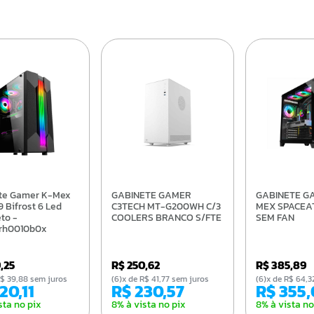
GABINETE GAMER
GABINETE GAMER K-
 Bifrost 6 Led
C3TECH MT-G200WH C/3
MEX SPACEA
to -
COOLERS BRANCO S/FTE
SEM FAN
rh0010b0x
9,25
R$ 250,62
R$ 385,89
e R$ 39,88 sem juros
(6)x de R$ 41,77 sem juros
(6)x de R$ 64
220,11
R$ 230,57
R$ 355
sta no pix
8% à vista no pix
8% à vista no