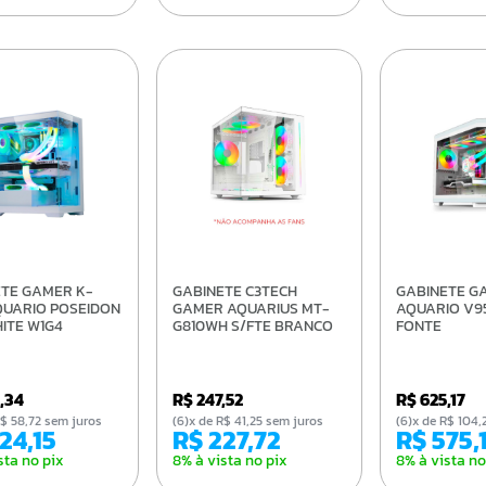
GABINETE C3TECH
GABINETE GAMER ACER
QUARIO POSEIDON
GAMER AQUARIUS MT-
AQUARIO V9
ITE W1G4
G810WH S/FTE BRANCO
FONTE
2,34
R$ 247,52
R$ 625,17
e R$ 58,72 sem juros
(6)x de R$ 41,25 sem juros
(6)x de R$ 10
324,15
R$ 227,72
R$ 575,
sta no pix
8% à vista no pix
8% à vista no