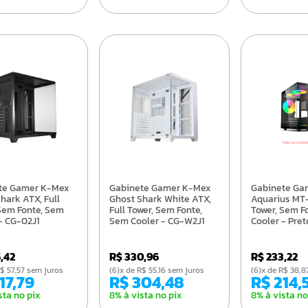
Gabinete Gamer K-Mex
Gabinete Gamer C3Tech
hark ATX, Full
Ghost Shark White ATX,
Aquarius MT-
Sem Fonte, Sem
Full Tower, Sem Fonte,
Tower, Sem F
- CG-02J1
Sem Cooler - CG-W2J1
Cooler - Pret
G810BK
5,42
R$ 330,96
R$ 233,22
e R$ 57,57 sem juros
(6)x de R$ 55,16 sem juros
(6)x de R$ 38
317,79
R$ 304,48
R$ 214,
sta no pix
8% à vista no pix
8% à vista no