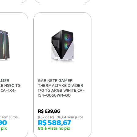
GABINETE GAMER
E H590 TG
THERMALTAKE DIVIDER
 CA-1X4-
170 TG ARGB WIHITE CA-
1S4-00S6WN-00
R$ 639,86
,37 sem juros
(6)x de R$ 106,64 sem juros
,90
R$ 588,67
 pix
8% à vista no pix