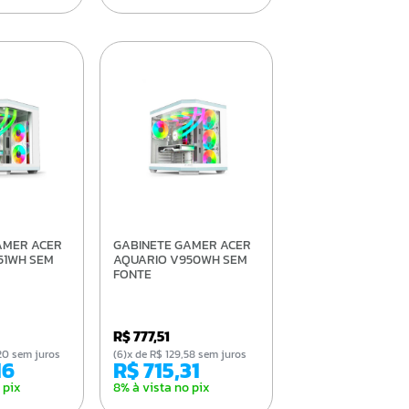
GABINETE GAMER ACER
51WH SEM
AQUARIO V950WH SEM
FONTE
R$ 777,51
4,20 sem juros
(6)x de R$ 129,58 sem juros
16
R$ 715,31
 pix
8% à vista no pix