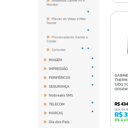
Notebook Gamer Pc e
Monitor
+
Placas de Video e Mãe
Gamer
+
Processadores Gamer e
Cooler
+
+
Consoles
+
IMAGEM
+
IMPRESSÃO
+
GABINETE GAMER
PERIFÉRICOS
THERM
+
S100 T
SEGURANÇA
00S6W
Nobreaks SMS
+
R$ 43
TELECOM
(6)x d
+
R$ 
MARCAS
8% à vi
Dia dos Pais