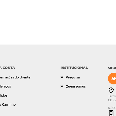
A CONTA
INSTITUCIONAL
SIG
ormações do cliente
Pesquisa
dereços
Quem somos
didos
Jardi
CD: G
u Carrinho
NÃO é