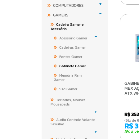
+
COMPUTADORES
-
GAMERS
Cadeira Gamer e
Acessório
-
Acessório Gamer
Cadeiras Gamer
Fontes Gamer
Gabinete Gamer
Memória Ram
Gamer
GABINETE GAMER K-
MEX A
Ssd Gamer
ATX WH
Teclados, Mouses,
Mousepads
+
R$ 35
Audio Controle Volante
(6)x d
R$ 
Simulad
+
8% à vi