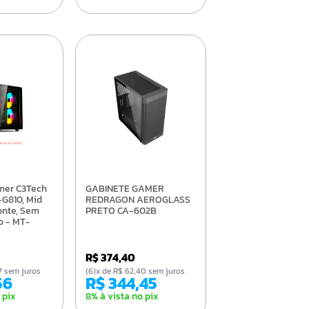
GABINETE GAMER
G810, Mid
REDRAGON AEROGLASS
onte, Sem
PRETO CA-602B
o - MT-
R$ 374,40
,87 sem juros
(6)x de R$ 62,40 sem juros
56
R$ 344,45
 pix
8% à vista no pix