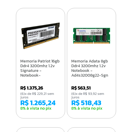
Memoria Patriot 16gb
Memoria Adata 8gb
Ddr4 3200mhz 1.2v
Ddr4 3200mhz 1.2v
Signature -
Notebook -
Notebook-
Ad4s32008g22-Sgn
Psd416g32002s
R$ 1.375,26
R$ 563,51
(6)x de R$ 229,21 sem
(6)x de R$ 93,92 sem
juros
juros
R$ 1.265,24
R$ 518,43
8% à vista no pix
8% à vista no pix