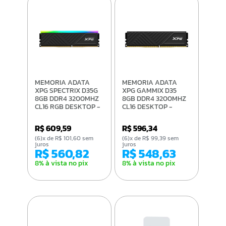
MEMORIA ADATA
MEMORIA ADATA
XPG SPECTRIX D35G
XPG GAMMIX D35
8GB DDR4 3200MHZ
8GB DDR4 3200MHZ
CL16 RGB DESKTOP -
CL16 DESKTOP -
AX4U32008G16A-
AX4U32008G16A-
SBKD35G
SBKD35
R$ 609,59
R$ 596,34
(6)x de R$ 101,60 sem
(6)x de R$ 99,39 sem
juros
juros
R$ 560,82
R$ 548,63
8% à vista no pix
8% à vista no pix