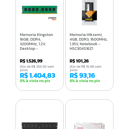
Memoria Kingston
Memoria Hiksemi,
16GB, DDR4,
4GB, DDR3, 1600MHz,
3200MHz, 1.2V,
1.35V, Notebook -
Desktop -
HSC304S16Z1
KVR32N22S8/16
R$ 1.526,99
R$ 101,26
(6)x de R$ 254,50 sem
(6)x de R$ 16,88 sem
juros
juros
R$ 1.404,83
R$ 93,16
8% à vista no pix
8% à vista no pix