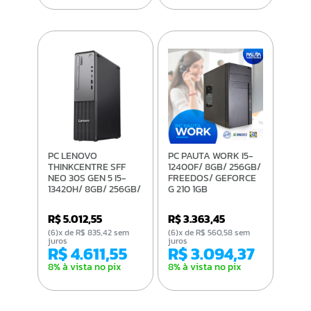
PC LENOVO
PC PAUTA WORK I5-
THINKCENTRE SFF
12400F/ 8GB/ 256GB/
NEO 30S GEN 5 I5-
FREEDOS/ GEFORCE
13420H/ 8GB/ 256GB/
G 210 1GB
FREEDOS
R$ 5.012,55
R$ 3.363,45
(6)x de R$ 835,42 sem
(6)x de R$ 560,58 sem
juros
juros
R$ 4.611,55
R$ 3.094,37
8% à vista no pix
8% à vista no pix