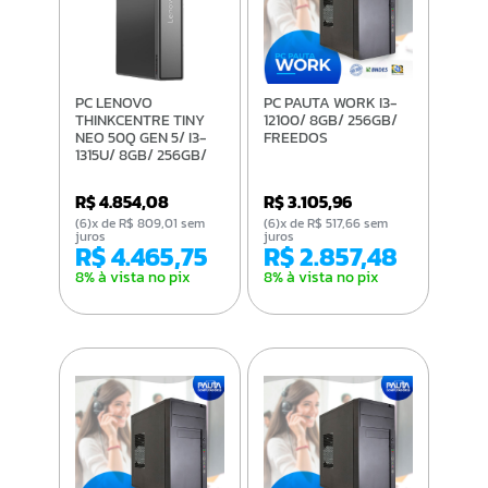
PC LENOVO
PC PAUTA WORK I3-
THINKCENTRE TINY
12100/ 8GB/ 256GB/
NEO 50Q GEN 5/ I3-
FREEDOS
1315U/ 8GB/ 256GB/
FREEDOS
R$ 4.854,08
R$ 3.105,96
(6)x de R$ 809,01 sem
(6)x de R$ 517,66 sem
juros
juros
R$ 4.465,75
R$ 2.857,48
8% à vista no pix
8% à vista no pix