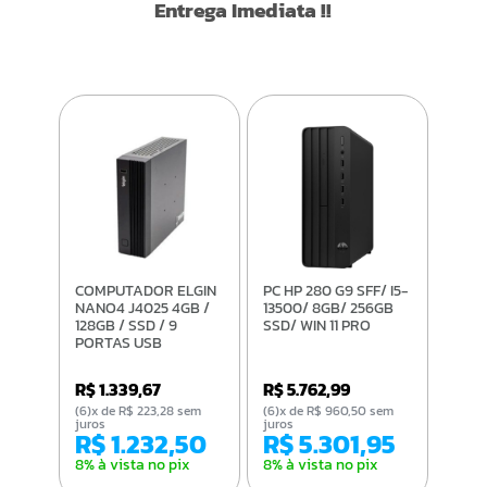
Entrega Imediata !!
COMPUTADOR ELGIN
PC HP 280 G9 SFF/ I5-
NANO4 J4025 4GB /
13500/ 8GB/ 256GB
128GB / SSD / 9
SSD/ WIN 11 PRO
PORTAS USB
R$ 1.339,67
R$ 5.762,99
(6)x de R$ 223,28 sem
(6)x de R$ 960,50 sem
juros
juros
R$ 1.232,50
R$ 5.301,95
8% à vista no pix
8% à vista no pix