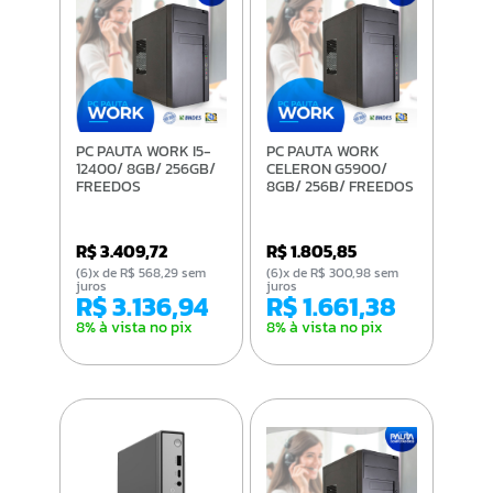
PC PAUTA WORK I5-
PC PAUTA WORK
12400/ 8GB/ 256GB/
CELERON G5900/
FREEDOS
8GB/ 256B/ FREEDOS
R$ 3.409,72
R$ 1.805,85
(6)x de R$ 568,29 sem
(6)x de R$ 300,98 sem
juros
juros
R$ 3.136,94
R$ 1.661,38
8% à vista no pix
8% à vista no pix