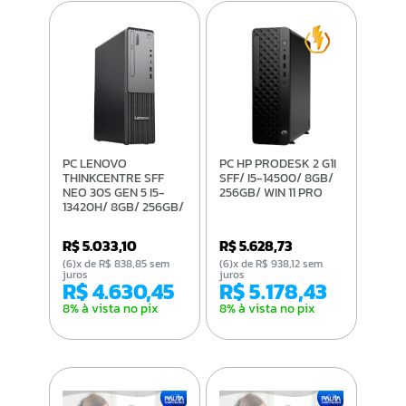
PC LENOVO
PC HP PRODESK 2 G1I
THINKCENTRE SFF
SFF/ I5-14500/ 8GB/
NEO 30S GEN 5 I5-
256GB/ WIN 11 PRO
13420H/ 8GB/ 256GB/
FREEDOS
R$ 5.033,10
R$ 5.628,73
(6)x de R$ 838,85 sem
(6)x de R$ 938,12 sem
juros
juros
R$ 4.630,45
R$ 5.178,43
8% à vista no pix
8% à vista no pix