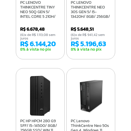
PC LENOVO
PC LENOVO
THINKCENTRE TINY
THINKCENTRE NEO
NEO 50Q GEN 5/
30S GEN 5/ I5-
INTEL CORE 5 210H/
13420H/ 8GB/ 256GB/
16GB/ 256GB/
WIN 11 PRO
FREEDOS
R$ 6.678,48
R$ 5.648,51
(6)x de R$ 1.113,08 sem
(6)x de R$ 941,42 sem
juros
juros
R$ 6.144,20
R$ 5.196,63
8% à vista no pix
8% à vista no pix
PC HP HPCM 280 G9
PC Lenovo
SFF/ I5-14500/ 8GB/
ThinkCentre Neo 50s
256GB SSD/ WIN 11
Gen 4, Windows 11