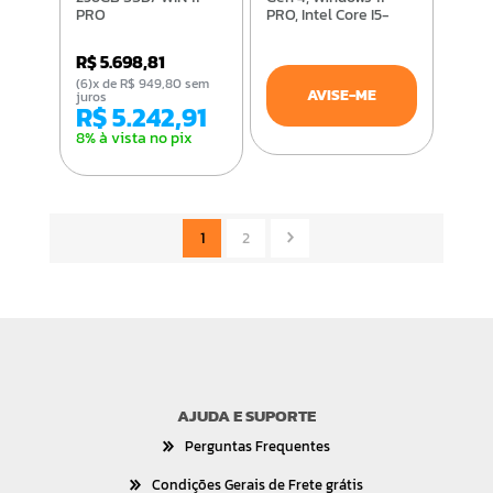
PRO
PRO, Intel Core I5-
13400, 8GB, SSD
256GB - 12JG0016BO
R$ 5.698,81
(6)x de R$ 949,80 sem
AVISE-ME
juros
R$ 5.242,91
8% à vista no pix
1
2
AJUDA E SUPORTE
Perguntas Frequentes
Condições Gerais de Frete grátis