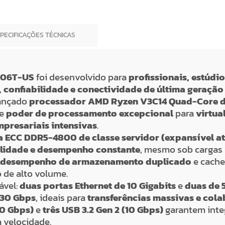
SPECIFICAÇÕES TÉCNICAS
806T-US
foi desenvolvido para
profissionais, estúdi
onfiabilidade e conectividade de última geração
vançado
processador AMD Ryzen V3C14 Quad-Core de 
ce
poder de processamento excepcional
para
virtua
mpresariais intensivas
.
 ECC DDR5-4800 de classe servidor (expansível at
ilidade e desempenho constante
, mesmo sob cargas
m
desempenho de armazenamento duplicado
e cache
o de alto volume.
ável:
duas portas Ethernet de 10 Gigabits
e
duas de 
30 Gbps
, ideais para
transferências massivas e col
40 Gbps)
e
três USB 3.2 Gen 2 (10 Gbps)
garantem inte
a velocidade.