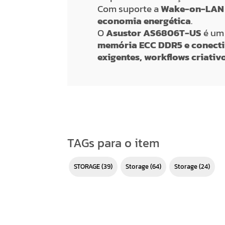
Com suporte a
Wake-on-LAN 
economia energética
.
O
Asustor AS6806T-US
é u
memória ECC DDR5 e conecti
exigentes, workflows criati
TAGs para o item
STORAGE
(39)
storage
(64)
Storage
(24)