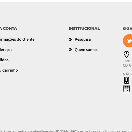
A CONTA
INSTITUCIONAL
SIG
ormações do cliente
Pesquisa
dereços
Quem somos
didos
Jardi
CD: G
u Carrinho
NÃO é