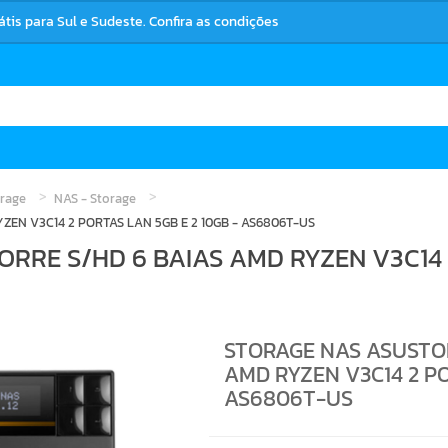
rátis para Sul e Sudeste. Confira as condições
orage
NAS - Storage
ZEN V3C14 2 PORTAS LAN 5GB E 2 10GB - AS6806T-US
RRE S/HD 6 BAIAS AMD RYZEN V3C14 
STORAGE NAS ASUSTOR
AMD RYZEN V3C14 2 PO
AS6806T-US