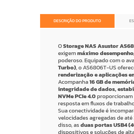
DESCRIÇÃO DO PRODUTO
E
O
Storage NAS Asustor AS6
exigem
máximo desempenho, c
poderoso. Equipado com o a
Turbo)
, o AS6806T-US ofere
renderização e aplicações e
Acompanha
16 GB de memória
integridade de dados, estab
NVMe PCIe 4.0
proporciona
resposta em fluxos de trabalh
Sua conectividade é incompar
velocidades agregadas de até
disso, as
duas portas USB4 (
dispositivos e soluções de alt