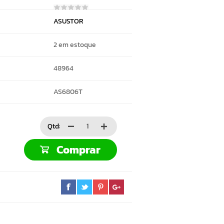
ASUSTOR
2 em estoque
48964
AS6806T
Qtd:
Comprar