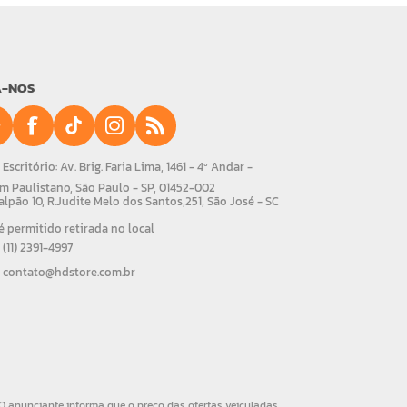
A-NOS
Escritório: Av. Brig. Faria Lima, 1461 - 4º Andar -
m Paulistano, São Paulo - SP, 01452-002
alpão 10, R.Judite Melo dos Santos,251, São José - SC
 permitido retirada no local
(11) 2391-4997
contato@hdstore.com.br