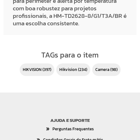
para perimeter e alerta por temperatura
com boa robustez para projetos
profissionais, a HM-TD2628-8/G1/T3A/BR é
uma escolha consistente.
TAGs para o item
HIKVISION
(397)
hikvision
(234)
camera
(98)
AJUDA E SUPORTE
Perguntas Frequentes
Condições Gerais de Frete grátis