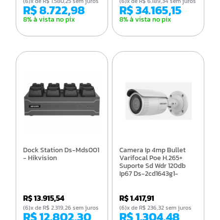
(6)x de R$ 1.580,25 sem juros
(6)x de R$ 6.189,34 sem juros
R$ 8.722,98
R$ 34.165,15
8% à vista no pix
8% à vista no pix
Dock Station Ds-Mds001
Camera Ip 4mp Bullet
- Hikvision
Varifocal Poe H.265+
Suporte Sd Wdr 120db
Ip67 Ds-2cd1643g1-
Izs(2.8-12mm) Hikvision
R$ 13.915,54
R$ 1.417,91
(6)x de R$ 2.319,26 sem juros
(6)x de R$ 236,32 sem juros
R$ 12.802,30
R$ 1.304,48