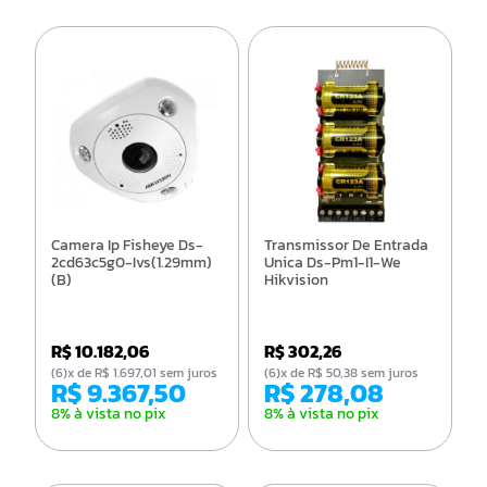
Camera Ip Fisheye Ds-
Transmissor De Entrada
2cd63c5g0-Ivs(1.29mm)
Unica Ds-Pm1-I1-We
(B)
Hikvision
R$ 10.182,06
R$ 302,26
(6)x de R$ 1.697,01 sem juros
(6)x de R$ 50,38 sem juros
R$ 9.367,50
R$ 278,08
8% à vista no pix
8% à vista no pix