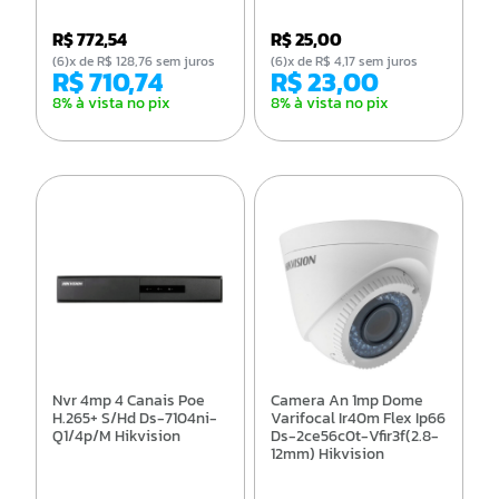
R$ 772,54
R$ 25,00
(6)x de R$ 128,76 sem juros
(6)x de R$ 4,17 sem juros
R$ 710,74
R$ 23,00
8% à vista no pix
8% à vista no pix
Nvr 4mp 4 Canais Poe
Camera An 1mp Dome
H.265+ S/Hd Ds-7104ni-
Varifocal Ir40m Flex Ip66
Q1/4p/M Hikvision
Ds-2ce56c0t-Vfir3f(2.8-
12mm) Hikvision