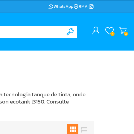
WhatsApp
RMA
|
0
0
a tecnologia tanque de tinta, onde
pson ecotank l3150. Consulte