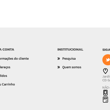
A CONTA
INSTITUCIONAL
SIG
ormações do cliente
Pesquisa
dereços
Quem somos
didos
Jardi
CD: G
u Carrinho
NÃO é