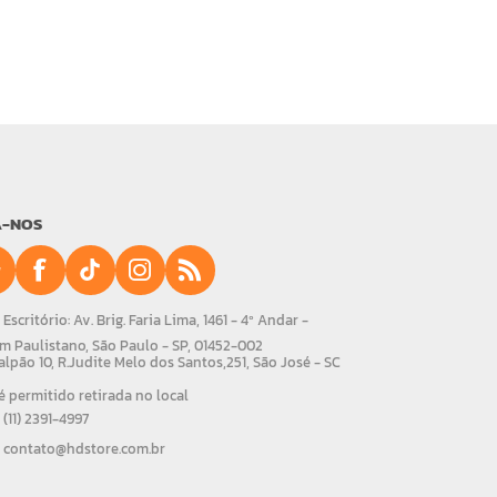
A-NOS
Escritório: Av. Brig. Faria Lima, 1461 - 4º Andar -
m Paulistano, São Paulo - SP, 01452-002
alpão 10, R.Judite Melo dos Santos,251, São José - SC
 permitido retirada no local
(11) 2391-4997
contato@hdstore.com.br