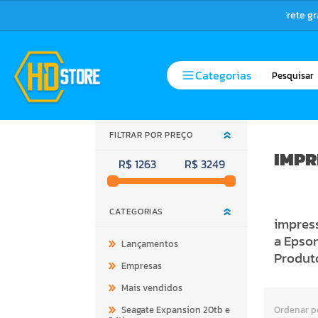
Frete g
Categorias
FILTRAR POR PREÇO
IMPR
R$ 1263
R$ 3249
CATEGORIAS
impress
a Epson
Lançamentos
Produt
Empresas
Mais vendidos
Seagate Expansion 20tb e
Ordenar p