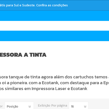
rátis para Sul e Sudeste. Confira as condições
ESSORA A TINTA
ora tanque de tinta agora além dos cartuchos temos 
 oi a pioneira. com a Ecotank, com destaque para a E
os similares em
Impressora Laser e Ecotank
Exibição
Por página
or