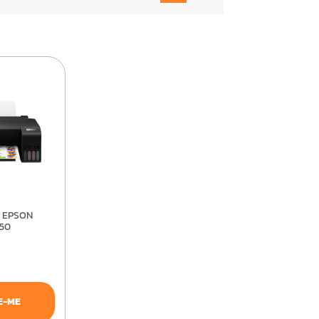
250
E-ME