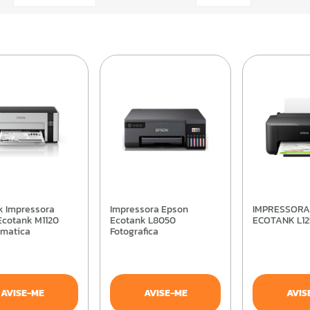
Impressora Epson
IMPRESSORA EPSON
Ecotank M1120
Ecotank L8050
ECOTANK L1
matica
Fotografica
AVISE-ME
AVISE-ME
AVIS