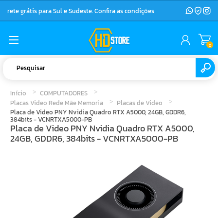
Frete grátis para Sul e Sudeste. Confira as condições
0
Início
COMPUTADORES
Placas Video Rede Mãe Memoria
Placas de Video
Placa de Video PNY Nvidia Quadro RTX A5000, 24GB, GDDR6,
384bits - VCNRTXA5000-PB
Placa de Video PNY Nvidia Quadro RTX A5000,
24GB, GDDR6, 384bits - VCNRTXA5000-PB