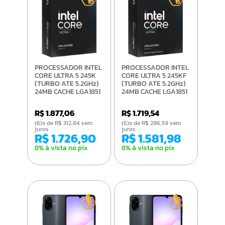
PROCESSADOR INTEL
PROCESSADOR INTEL
CORE ULTRA 5 245K
CORE ULTRA 5 245KF
(TURBO ATE 5.2GHz)
(TURBO ATE 5.2GHz)
24MB CACHE LGA1851
24MB CACHE LGA1851
BX80768245K
BX80768245KF
R$ 1.877,06
R$ 1.719,54
(6)x de R$ 312,84 sem
(6)x de R$ 286,59 sem
juros
juros
R$ 1.726,90
R$ 1.581,98
8% à vista no pix
8% à vista no pix