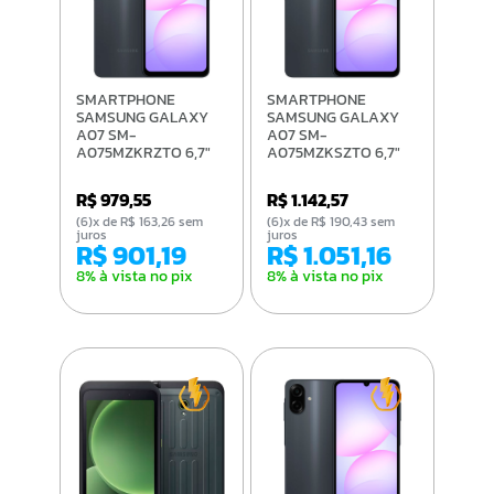
SMARTPHONE
SMARTPHONE
SAMSUNG GALAXY
SAMSUNG GALAXY
A07 SM-
A07 SM-
A075MZKRZTO 6,7"
A075MZKSZTO 6,7"
HD/4G/4GB
HD+/4G/ 8GB+8GB
RAM+4GB RAM
RAM PLUS/ 256GB/
R$ 979,55
R$ 1.142,57
PLUS/128GB/ANDROID
ANDROID 15/ PRETO
15/ PRETO
(6)x de R$ 163,26 sem
(6)x de R$ 190,43 sem
juros
juros
R$ 901,19
R$ 1.051,16
8% à vista no pix
8% à vista no pix