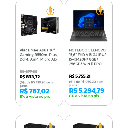
Placa Mae Asus Tuf
NOTEBOOK LENOVO
Gaming B550m-Plus,
15,6" FHD V15 G4 IRU/
Ddr4, Am4, Micro Atx
I5-13420H/ 8GB/
256GB/ WIN 11 PRO
R$ 877,60
R$ 5.755,21
R$ 833,72
(6)x de R$ 959,20 sem
(6)x de R$ 138,95 sem
juros
juros
R$ 5.294,79
R$ 767,02
8% à vista no pix
8% à vista no pix