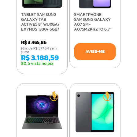
TABLET SAMSUNG
SMARTPHONE
GALAXY TAB
SAMSUNG GALAXY
ACTIVE5 8" WUXGA/
A07 SM-
EXYNOS 1380/ 6GB/
A075MZKRZTO 6,7"
128GB/ WIFI + 5G/
HD/4G/4GB
ANDROID 14/ VERDE
RAM+4GB RAM
R$ 3.465,86
PLUS/128GB/ANDROID
(6)x de R$ 577,64 sem
15/ PRETO
AVISE-ME
juros
R$ 3.188,59
8% à vista no pix