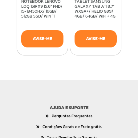
NOTEBOOK LENOVO
TABLET SAMSUNG
LOQ 15IRX9 15,6" FHD/
GALAXY TAB A11 8,7"
I5-13450HX/ 16GB/
WXGA+/ HELIO G99/
512GB SSD/ WIN 11
4GB/ 64GB/ WIFI + 4G
HOME/ RTX 3050
LTE/ ANDROID 15/
6GB
CINZA
AVISE-ME
AVISE-ME
AJUDA E SUPORTE
Perguntas Frequentes
Condições Gerais de Frete grátis
Troca, Devolução e Garantia