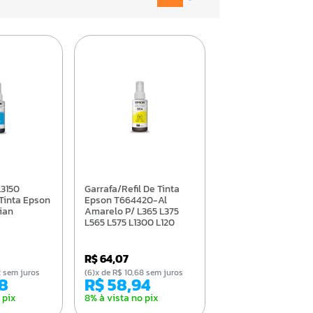
Garrafa/Refil De Tinta
 Tinta Epson
Epson T664420-Al
ian
Amarelo P/ L365 L375
L565 L575 L1300 L120
L380 L395 L396
R$ 64,07
92 sem juros
(6)x de R$ 10,68 sem juros
28
R$ 58,94
 pix
8% à vista no pix