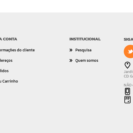
A CONTA
INSTITUCIONAL
SIG
ormações do cliente
Pesquisa
dereços
Quem somos
didos
Jardi
CD: G
u Carrinho
NÃO é