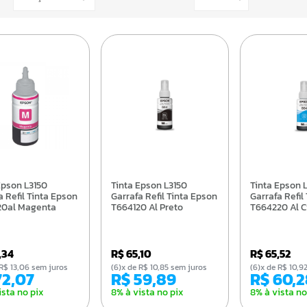
Tinta Epson L3150
Tinta Epson L3150
a Refil Tinta Epson
Garrafa Refil Tinta Epson
Garrafa Refil
20al Magenta
T664120 Al Preto
T664220 Al C
8,34
R$ 65,10
R$ 65,52
de R$ 13,06 sem juros
(6)x de R$ 10,85 sem juros
(6)x de R$ 10,
 72,07
R$ 59,89
R$ 60,
ista no pix
8% à vista no pix
8% à vista no