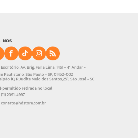
A-NOS
Escritório: Av. Brig. Faria Lima, 1461 - 4º Andar -
m Paulistano, São Paulo - SP, 01452-002
alpão 10, R.Judite Melo dos Santos,251, São José - SC
 permitido retirada no local
(11) 2391-4997
contato@hdstore.com.br