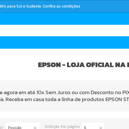
rátis para Sul e Sudeste. Confira as condições
EPSON - LOJA OFICIAL NA
 agora em até 10x Sem Juros ou com Desconto no PIX 
ia. Receba em casa toda a linha de produtos
EPSON S
Exibição
Por página
or