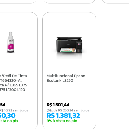
Multifuncional Epson
 T664320-Al
Ecotank L3250
a P/ L365 L375
575 L1300 L120
395 L396
,54
R$ 1.501,44
de R$ 10,92 sem juros
(6)x de R$ 250,24 sem juros
 60,30
R$ 1.381,32
ista no pix
8% à vista no pix