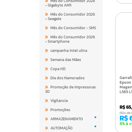
Mês do Consumidor 2026
- Gigabyte AM5
Mês do Consumidor 2026
- Seagate
Mês do Consumidor - SMS
Mês do Consumidor 2026
- Smartphone
campanha intel ultra
Semana das Mães
Copa HD
Garrafa/Refil De Tinta
Dia dos Namorados
Epson
Magent
Promoção de Impressoras
3D
L565 L
L380 L
Vigilancia
R$ 65
Promoções
(6)x 
R$
+
ARMAZENAMENTO
8% à v
+
AUTOMAÇÃO