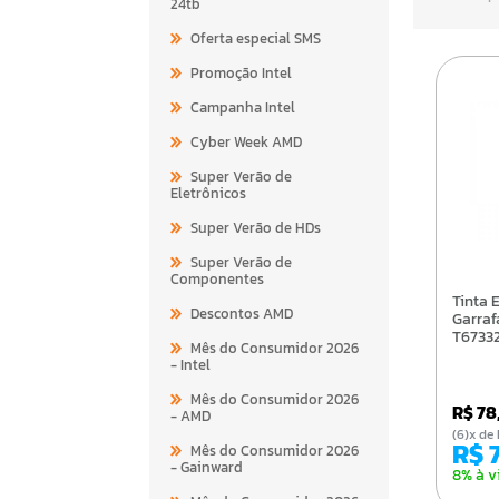
24tb
Oferta especial SMS
Promoção Intel
Campanha Intel
Cyber Week AMD
Super Verão de
Eletrônicos
Super Verão de HDs
Super Verão de
Componentes
Tinta Epson L3150
Descontos AMD
Garraf
T6733
Mês do Consumidor 2026
- Intel
Mês do Consumidor 2026
R$ 7
- AMD
(6)x 
R$
Mês do Consumidor 2026
- Gainward
8% à v