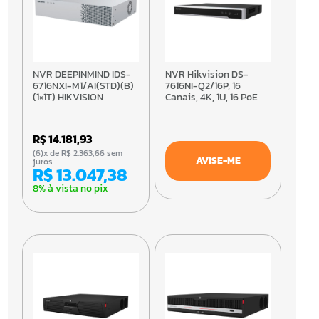
NVR DEEPINMIND IDS-
NVR Hikvision DS-
6716NXI-M1/AI(STD)(B)
7616NI-Q2/16P, 16
(1×1T) HIKVISION
Canais, 4K, 1U, 16 PoE
R$ 14.181,93
(6)x de R$ 2.363,66 sem
AVISE-ME
juros
R$ 13.047,38
8% à vista no pix