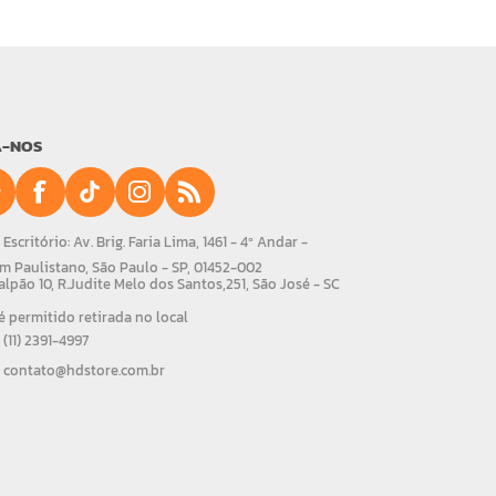
A-NOS
Escritório: Av. Brig. Faria Lima, 1461 - 4º Andar -
m Paulistano, São Paulo - SP, 01452-002
alpão 10, R.Judite Melo dos Santos,251, São José - SC
 permitido retirada no local
(11) 2391-4997
contato@hdstore.com.br