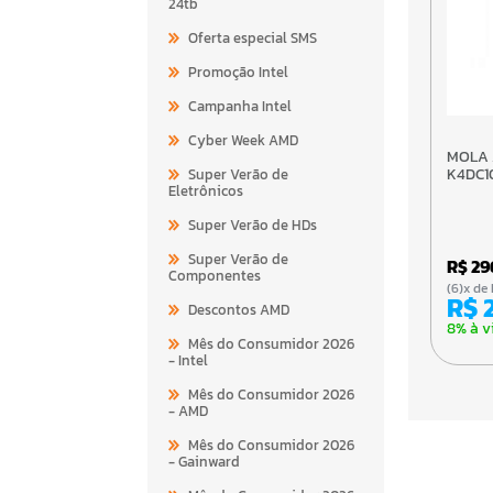
24tb
Oferta especial SMS
Promoção Intel
Campanha Intel
Cyber Week AMD
MOLA AEREA DS-
K4DC1
Super Verão de
Eletrônicos
Super Verão de HDs
Super Verão de
R$ 2
Componentes
(6)x 
R$
Descontos AMD
8% à v
Mês do Consumidor 2026
- Intel
Mês do Consumidor 2026
- AMD
Mês do Consumidor 2026
- Gainward