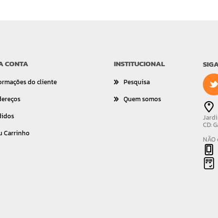
A CONTA
INSTITUCIONAL
SIG
ormações do cliente
Pesquisa
dereços
Quem somos
didos
Jardi
CD: G
u Carrinho
NÃO é