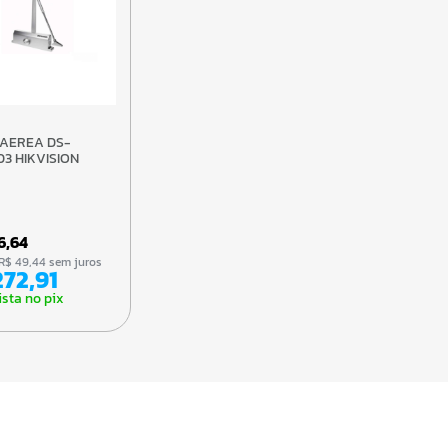
03 HIKVISION
96,64
de R$ 49,44 sem juros
 272,91
ista no pix