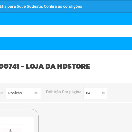
rátis para Sul e Sudeste. Confira as condições
00741 - LOJA DA HDSTORE
Exibição
Por página
or