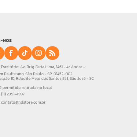
A-NOS
Escritório: Av. Brig. Faria Lima, 1461 - 4º Andar -
m Paulistano, São Paulo - SP, 01452-002
alpão 10, R.Judite Melo dos Santos,251, São José - SC
 permitido retirada no local
(11) 2391-4997
contato@hdstore.com.br