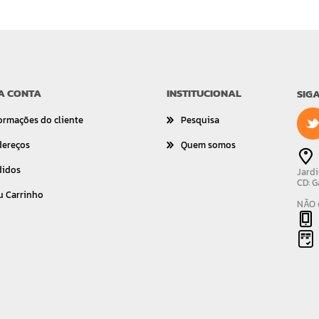
A CONTA
INSTITUCIONAL
SIG
ormações do cliente
Pesquisa
dereços
Quem somos
didos
Jardi
CD: G
u Carrinho
NÃO é