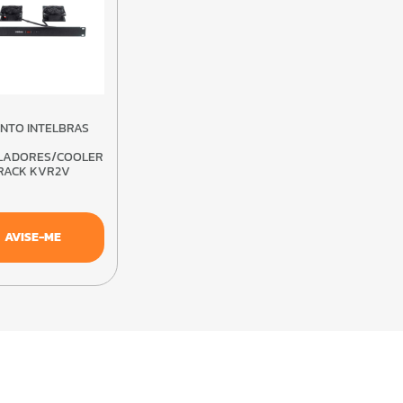
LADORES/COOLER
RACK KVR2V
07
AVISE-ME